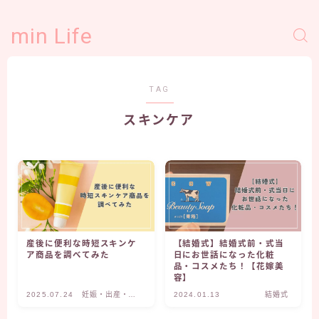
min Life
TAG
スキンケア
産後に便利な時短スキンケ
【結婚式】結婚式前・式当
ア商品を調べてみた
日にお世話になった化粧
品・コスメたち！【花嫁美
容】
2025.07.24
妊娠・出産・子
2024.01.13
結婚式
育て