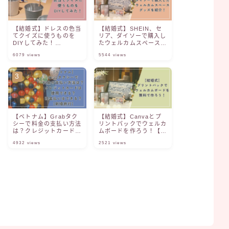
【結婚式】ドレスの色当
【結婚式】SHEIN、セ
てクイズに使うものを
リア、ダイソーで購入し
DIYしてみた！
たウェルカムスペースグ
【Canva】【ファル
ッズを紹介！
6079
views
5544
views
ベ】
【ベトナム】Grabタク
【結婚式】Canvaとプ
シーで料金の支払い方法
リントパックでウェルカ
は？クレジットカードは
ムボードを作ろう！【無
使用できる？現金払いは
料】
4932
views
2521
views
できる？【新婚旅行】