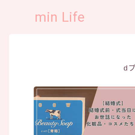
min Life
d