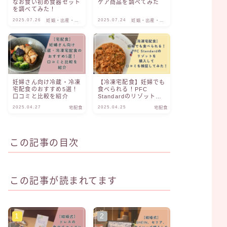
なお食い初め食器セット
ケア商品を調べてみた
を調べてみた！
2025.07.26
2025.07.24
妊娠・出産・子
妊娠・出産・子
育て
育て
妊婦さん向け冷蔵・冷凍
【冷凍宅配食】妊婦でも
宅配食のおすすめ5選！
食べられる！PFC
口コミと比較を紹介
Standardのリゾットを
購入して口コミを検証し
2025.04.27
2025.04.25
宅配食
宅配食
てみた！
この記事の目次
この記事が読まれてます