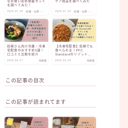
なお食い初め食器セット
ケア商品を調べてみた
を調べてみた！
2025.07.26
2025.07.24
妊娠・出産・子
妊娠・出産・子
育て
育て
妊婦さん向け冷蔵・冷凍
【冷凍宅配食】妊婦でも
宅配食のおすすめ5選！
食べられる！PFC
口コミと比較を紹介
Standardのリゾットを
購入して口コミを検証し
2025.04.27
2025.04.25
宅配食
宅配食
てみた！
この記事の目次
この記事が読まれてます