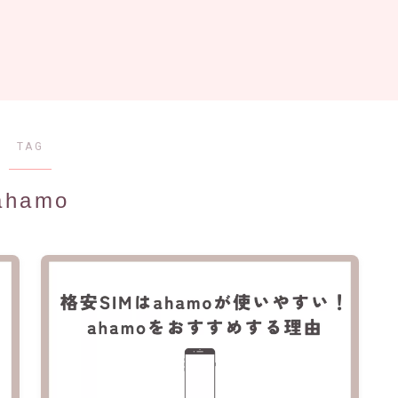
TAG
ahamo