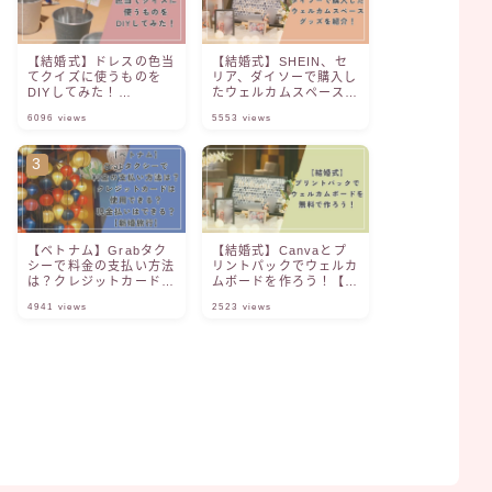
【結婚式】ドレスの色当
【結婚式】SHEIN、セ
てクイズに使うものを
リア、ダイソーで購入し
DIYしてみた！
たウェルカムスペースグ
【Canva】【ファル
ッズを紹介！
6096
views
5553
views
ベ】
【ベトナム】Grabタク
【結婚式】Canvaとプ
シーで料金の支払い方法
リントパックでウェルカ
は？クレジットカードは
ムボードを作ろう！【無
使用できる？現金払いは
料】
4941
views
2523
views
できる？【新婚旅行】