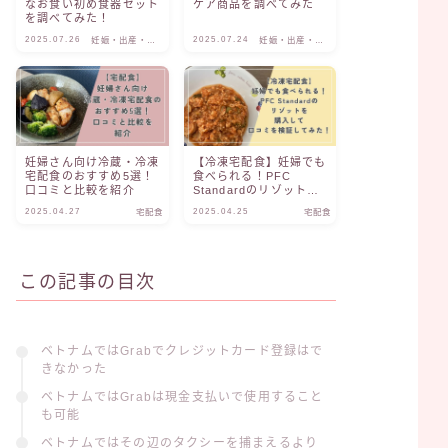
なお食い初め食器セット
ケア商品を調べてみた
を調べてみた！
2025.07.26
2025.07.24
妊娠・出産・子
妊娠・出産・子
育て
育て
妊婦さん向け冷蔵・冷凍
【冷凍宅配食】妊婦でも
宅配食のおすすめ5選！
食べられる！PFC
口コミと比較を紹介
Standardのリゾットを
購入して口コミを検証し
2025.04.27
2025.04.25
宅配食
宅配食
てみた！
この記事の目次
ベトナムではGrabでクレジットカード登録はで
きなかった
ベトナムではGrabは現金支払いで使用すること
も可能
ベトナムではその辺のタクシーを捕まえるより