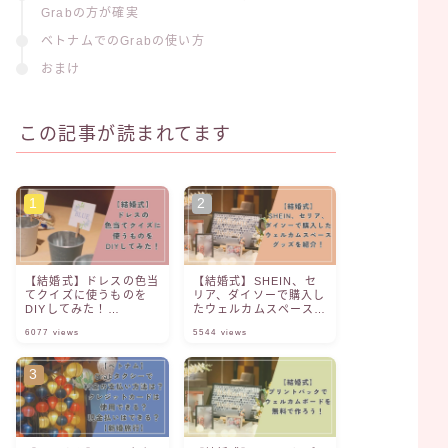
Grabの方が確実
ベトナムでのGrabの使い方
おまけ
この記事が読まれてます
【結婚式】ドレスの色当
【結婚式】SHEIN、セ
てクイズに使うものを
リア、ダイソーで購入し
DIYしてみた！
たウェルカムスペースグ
【Canva】【ファル
ッズを紹介！
6077
views
5544
views
ベ】