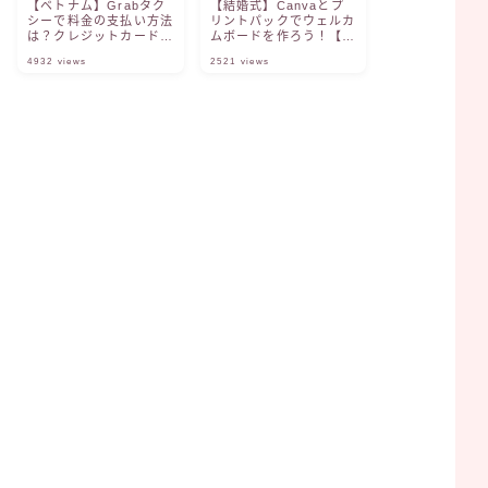
【ベトナム】Grabタク
【結婚式】Canvaとプ
シーで料金の支払い方法
リントパックでウェルカ
は？クレジットカードは
ムボードを作ろう！【無
使用できる？現金払いは
料】
4932
views
2521
views
できる？【新婚旅行】