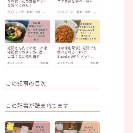
なお食い初め食器セット
ケア商品を調べてみた
を調べてみた！
2025.07.26
2025.07.24
妊娠・出産・子
妊娠・出産・子
育て
育て
妊婦さん向け冷蔵・冷凍
【冷凍宅配食】妊婦でも
宅配食のおすすめ5選！
食べられる！PFC
口コミと比較を紹介
Standardのリゾットを
購入して口コミを検証し
2025.04.27
2025.04.25
宅配食
宅配食
てみた！
この記事の目次
この記事が読まれてます