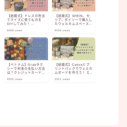
【結婚式】ドレスの色当
【結婚式】SHEIN、セ
てクイズに使うものを
リア、ダイソーで購入し
DIYしてみた！
たウェルカムスペースグ
【Canva】【ファル
ッズを紹介！
6068
views
5539
views
ベ】
【ベトナム】Grabタク
【結婚式】Canvaとプ
シーで料金の支払い方法
リントパックでウェルカ
は？クレジットカードは
ムボードを作ろう！【無
使用できる？現金払いは
料】
4926
views
2521
views
できる？【新婚旅行】