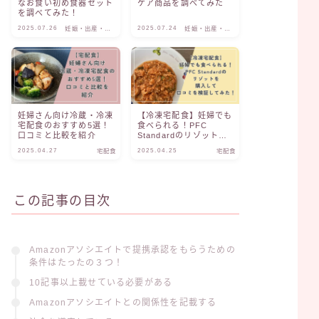
なお食い初め食器セット
ケア商品を調べてみた
を調べてみた！
2025.07.26
2025.07.24
妊娠・出産・子
妊娠・出産・子
育て
育て
妊婦さん向け冷蔵・冷凍
【冷凍宅配食】妊婦でも
宅配食のおすすめ5選！
食べられる！PFC
口コミと比較を紹介
Standardのリゾットを
購入して口コミを検証し
2025.04.27
2025.04.25
宅配食
宅配食
てみた！
この記事の目次
Amazonアソシエイトで提携承認をもらうための
条件はたったの３つ！
10記事以上載せている必要がある
Amazonアソシエイトとの関係性を記載する