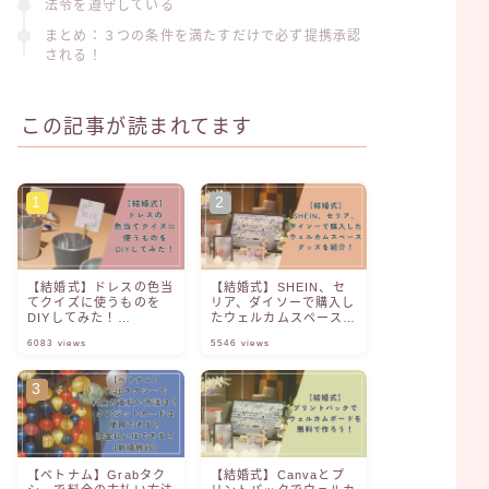
法令を遵守している
まとめ：３つの条件を満たすだけで必ず提携承認
される！
この記事が読まれてます
【結婚式】ドレスの色当
【結婚式】SHEIN、セ
てクイズに使うものを
リア、ダイソーで購入し
DIYしてみた！
たウェルカムスペースグ
【Canva】【ファル
ッズを紹介！
6083
views
5546
views
ベ】
【ベトナム】Grabタク
【結婚式】Canvaとプ