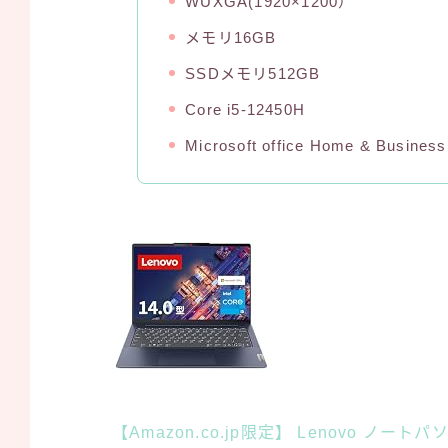
WUXGA(1920×1200）
メモリ16GB
SSDメモリ512GB
Core i5-12450H
Microsoft office Home & Busine
【Amazon.co.jp限定】 Lenovo ノートパソコ