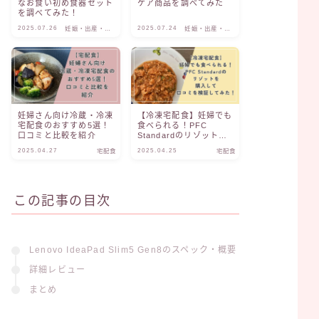
なお食い初め食器セット
ケア商品を調べてみた
を調べてみた！
2025.07.26
2025.07.24
妊娠・出産・子
妊娠・出産・子
育て
育て
妊婦さん向け冷蔵・冷凍
【冷凍宅配食】妊婦でも
宅配食のおすすめ5選！
食べられる！PFC
口コミと比較を紹介
Standardのリゾットを
購入して口コミを検証し
2025.04.27
2025.04.25
宅配食
宅配食
てみた！
この記事の目次
Lenovo IdeaPad Slim5 Gen8のスペック・概要
詳細レビュー
まとめ